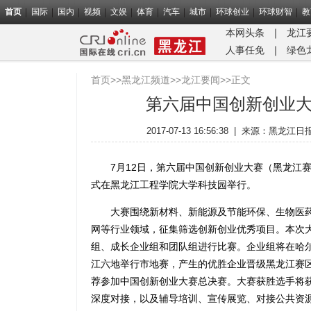
首页
国际
国内
视频
文娱
体育
汽车
城市
环球创业
环球财智
教
本网头条
｜
龙江
人事任免
｜
绿色
首页
>>
黑龙江频道
>>
龙江要闻
>>正文
第六届中国创新创业
2017-07-13 16:56:38
|
来源：
黑龙江日
7月12日，第六届中国创新创业大赛（黑龙江赛
式在黑龙江工程学院大学科技园举行。
大赛围绕新材料、新能源及节能环保、生物医药
网等行业领域，征集筛选创新创业优秀项目。本次大
组、成长企业组和团队组进行比赛。企业组将在哈
江六地举行市地赛，产生的优胜企业晋级黑龙江赛
荐参加中国创新创业大赛总决赛。大赛获胜选手将
深度对接，以及辅导培训、宣传展览、对接公共资