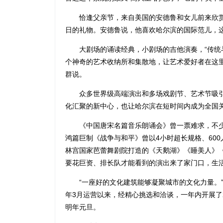
恰逢父亲节，来自美国的安德鲁和女儿前来欣赏
日的礼物。安德鲁说，他喜欢哈尔滨的国际范儿，
大剧场的诵读经典，小剧场的吉他演奏，“传统
个神奇的艺术收纳所和集散地，让艺术爱好者在这
群说。
众多世界级高端演出和多场戏剧节、艺术节吸引
化汇聚的新中心，也让哈尔滨在短时间内成为全国
《中国唐宋名篇音乐朗诵会》曾一票难求，不少观
鸿篇巨制《战争与和平》曾以4小时超长规格、60
林宫国家芭蕾舞剧院打造的《天鹅湖》《睡美人》《
要花巨资、排长队才能看到的演出来了家门口，生活
“一座好的文化建筑能够凝聚城市的文化力量。”哈
年3月运营以来，经精心挑选和洽谈，一年内开展了
明年元旦。