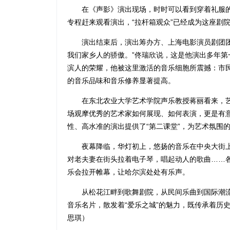
在《声影》演出现场，时时可以看到穿着礼服的
专程赶来观看演出，“拉杆箱观众”已经成为这座剧
演出结束后，演出筹办方、上海电影演员剧团团
我们家乡人的骄傲。”佟瑞欣说，这是他演出多年
滨人的荣耀，他被这里激活的音乐细胞所震撼：市
的音乐品味和音乐修养显著提高。
在东北农业大学艺术学院声乐教授蒋丽看来，艺
场观摩优秀的艺术家如何展现、如何表演，更是有
性、高水准的演出提供了“第二课堂”，为艺术氛围
夜幕降临，华灯初上，悠扬的音乐在中央大街上
对老夫妻在街头拉着电子琴，唱起动人的歌曲……
乐会拉开帷幕，让哈尔滨处处有乐声。
从松花江畔到歌舞剧院，从民间乐曲到国际潮流
音乐名片，散发着“爱乐之城”的魅力，既传承着历
思琪）