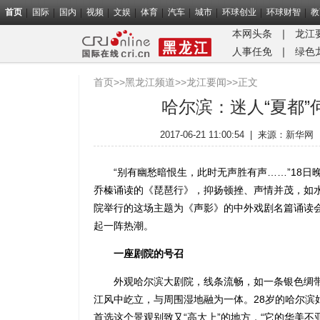
首页
国际
国内
视频
文娱
体育
汽车
城市
环球创业
环球财智
教
本网头条
｜
龙江
人事任免
｜
绿色
首页
>>
黑龙江频道
>>
龙江要闻
>>正文
哈尔滨：迷人“夏都”
2017-06-21 11:00:54
|
来源：
新华网
“别有幽愁暗恨生，此时无声胜有声……”18日
乔榛诵读的《琵琶行》，抑扬顿挫、声情并茂，如
院举行的这场主题为《声影》的中外戏剧名篇诵读
起一阵热潮。
一座剧院的号召
外观哈尔滨大剧院，线条流畅，如一条银色绸带
江风中屹立，与周围湿地融为一体。28岁的哈尔滨
首选这个景观别致又“高大上”的地方，“它的华美不