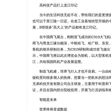
高科技产品打上龙江印记
当今的生活科技无处不在，带给我们的是更便捷
也可以千里江陵一日还。在老工业基地转型升级的
展，B馆很多“高大上”的产品都有龙江印记。
在中国商飞展台，刚刚首飞成功的C919大飞机
商飞与黑龙江缘分颇深，中航哈飞、哈广联、东安
客机的相关研制任务，为C919研制和成功首飞做
示，中国商飞将以此次博览会为契机，以大型客机
江，共绘我国民机产业发展蓝图。
制造飞机难，培养飞行人才也不容易。一台由哈尔滨
驶机受到很多潮人的热捧。想要当一把机长的想法
兄弟科技开发有限公司自主研发，主要用于科普和
证，并且在国内部分院校投用，开展飞行员训练和
智能是未来
世界终将变成数据