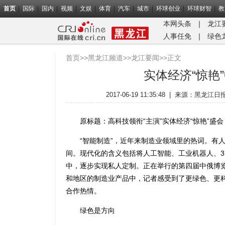
首页
国际
国内
视频
文娱
体育
汽车
城市
环球创业
环球财智
教
本网头条
｜
龙江
人事任免
｜
绿色
首页
>>
黑龙江频道
>>
龙江要闻
>>正文
实体经济“惊艳
2017-06-19 11:35:48
|
来源：
黑龙江日
原标题：高科技领衔“主演”实体经济“惊艳”盛会
“智能制造”，近年来制造业领域里的热词。有人
间。现代化的含义包括将人工智能、工业机器人、3
中，逐步实现私人定制。正在举行的第四届中俄博览
和地区的制造业产品中，记者感受到了更绿色、更
合作热情。
绿色是方向