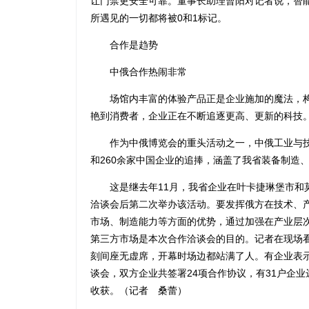
让门禁更安全可靠。董事长助理曹阳对记者说，智
所遇见的一切都将被0和1标记。
合作是趋势
中俄合作热闹非常
场馆内丰富的体验产品正是企业施加的魔法，构
艳到消费者，企业正在不断追逐更高、更新的科技
作为中俄博览会的重头活动之一，中俄工业与技术
和260余家中国企业的追捧，涵盖了我省装备制造
这是继去年11月，我省企业在叶卡捷琳堡市和莫
洽谈会后第二次举办该活动。要发挥俄方在技术、
市场、制造能力等方面的优势，通过加强在产业层
第三方市场是本次合作洽谈会的目的。记者在现场
刻间座无虚席，开幕时场边都站满了人。有企业表示
谈会，双方企业共签署24项合作协议，有31户企
收获。（记者 桑蕾）