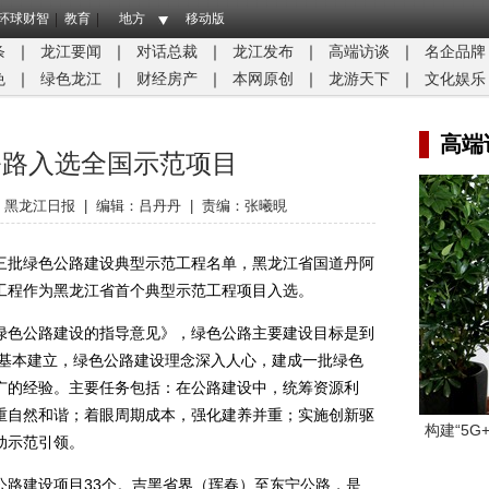
环球财智
教育
地方
移动版
条
｜
龙江要闻
｜
对话总裁
｜
龙江发布
｜
高端访谈
｜
名企品牌
免
｜
绿色龙江
｜
财经房产
｜
本网原创
｜
龙游天下
｜
文化娱乐
高端
公路入选全国示范项目
：
黑龙江日报
|
编辑：吕丹丹
|
责编：张曦晛
批绿色公路建设典型示范工程名单，黑龙江省国道丹阿
工程作为黑龙江省首个典型示范工程项目入选。
色公路建设的指导意见》，绿色公路主要建设目标是到
系基本建立，绿色公路建设理念深入人心，建成一批绿色
广的经验。主要任务包括：在公路建设中，统筹资源利
重自然和谐；着眼周期成本，强化建养并重；实施创新驱
构建“5
动示范引领。
建设项目33个。吉黑省界（珲春）至东宁公路，是