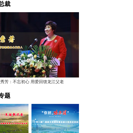
总裁
贾秀芳：不忘初心 用爱回馈龙江父老
专题