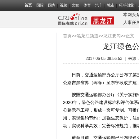
首页
国际
国内
视频
文娱
体育
汽车
城市
环球创业
本网头
人事任
首页
>>
黑龙江频道
>>
龙江要闻
>>正文
龙江绿色
2017-06-05 08:56:53
|
来源
日前，交通运输部办公厅公布了第三
公路吉黑省界（珲春）至东宁段改扩建
按照交通运输部办公厅《关于实施绿
2020年，绿色公路建设标准和评估体
公路示范工程，形成一套可复制、可推
用，实现集约节约；加强生态保护，注
动，实现科学高效；完善标准规范，推
截至目前，交通运输部已公布绿色公路