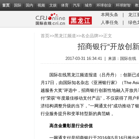
首页
国际
国内
视频
文娱
体育
汽车
城市
环球创业
环球财智
教
本网头条
｜
龙江
人事任免
｜
绿色
首页
>>
黑龙江频道
>>
名企品牌
>>正文
招商银行“开放创新
2017-03-31 16:34:41
|
来源：国际在线
国际在线黑龙江频道报道（吕丹丹）：创新已成
月17日，由国际知名杂志《亚洲银行家》（The Asia
越服务大奖”评选中，招商银行创新性地融入开放共
付”荣获“年度最佳移动支付产品”，不仅获得了用
济结构调整升级的当下，“一网通支付”成功推动了
行业服务提升和变革转型新的典范畴 。
高含金量彰显行业价值
一网通支付是招商银行于2016年5月16日推出