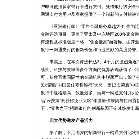
户即可使用多家银行卡进行支付。凭借银行级安全
网通支付为用户及商家提供了一个崭新的支付解决
《亚洲银行家》“零售金融服务卓越大奖”作为泛
金融评选项目，覆盖了亚太及中东地区200多家金
评流程及标准极度严格、“含金量高”而著称。由其颁
银行一网通支付的创新价值和行业贡献的高度赞誉
事实上，在本次评选长达3、4个月的激烈角逐中
续性、科技与效率等多个方面的优异表现获得了《
可，从数百家国际性的金融机构中脱颖而出，除了夺
8次荣膺“中国最佳零售银行”大奖，第13次荣膺“
银行中规格最高、数量最多。而与一网通支付并列的
品“云按揭”则获得泛亚太区“年度最佳按揭与住房贷
下，“零售之王”招商银行的创新基因正令其焕发出
四大优势激发产品活力
据了解，不足周岁的招商银行一网通支付此次得