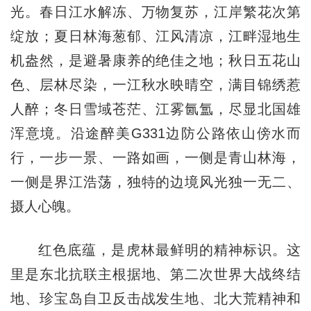
光。春日江水解冻、万物复苏，江岸繁花次第
绽放；夏日林海葱郁、江风清凉，江畔湿地生
机盎然，是避暑康养的绝佳之地；秋日五花山
色、层林尽染，一江秋水映晴空，满目锦绣惹
人醉；冬日雪域苍茫、江雾氤氲，尽显北国雄
浑意境。沿途醉美G331边防公路依山傍水而
行，一步一景、一路如画，一侧是青山林海，
一侧是界江浩荡，独特的边境风光独一无二、
摄人心魄。
红色底蕴，是虎林最鲜明的精神标识。这
里是东北抗联主根据地、第二次世界大战终结
地、珍宝岛自卫反击战发生地、北大荒精神和