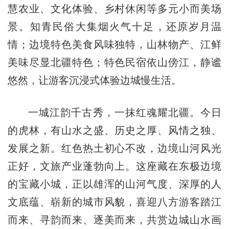
慧农业、文化体验、乡村休闲等多元小而美场
景。知青民俗大集烟火气十足，还原岁月温
情；边境特色美食风味独特，山林物产、江鲜
美味尽显北疆特色；特色民宿依山傍江，静谧
悠然，让游客沉浸式体验边城慢生活。
一城江韵千古秀，一抹红魂耀北疆。今日
的虎林，有山水之盛、历史之厚、风情之独、
发展之新。红色热土初心不改，边境山河风光
正好，文旅产业蓬勃向上。这座藏在东极边境
的宝藏小城，正以雄浑的山河气度、深厚的人
文底蕴、崭新的城市风貌，喜迎八方游客踏江
而来、寻韵而来、逐美而来，共赏边城山水画