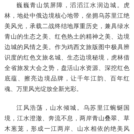
巍巍青山筑屏障，滔滔江水润边城。虎
林，地处中俄边境核心地带，坐拥乌苏里江绝
美风光，承载二战终结地厚重历史，兼具绿水
青山的生态之美、红色热土的精神之美、边境
边城的风情之美。作为鸡西文旅版图中极具辨
识度的红色文旅名城、生态边境秘境，虎林借
全省旅发大会之势，盘活山水资源、深挖红色
底蕴、擦亮边境品牌，让千年江韵、百年红
魂、万里风光绽放全新光彩。
江风浩荡，山水倾城。乌苏里江蜿蜒国
境，江水澄澈、奔流不息，两岸青山叠翠、草
木葱茏，形成一江两岸、山水相依的绝美风