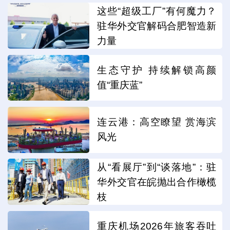
这些“超级工厂”有何魔力？
驻华外交官解码合肥智造新
力量
生态守护 持续解锁高颜
值“重庆蓝”
连云港：高空瞭望 赏海滨
风光
从“看展厅”到“谈落地”：驻
华外交官在皖抛出合作橄榄
枝
重庆机场2026年旅客吞吐