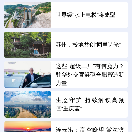
世界级“水上电梯”将成型
苏州：校地共创“同里诗光”
这些“超级工厂”有何魔力？
驻华外交官解码合肥智造新
力量
生态守护 持续解锁高颜
值“重庆蓝”
连云港：高空瞭望 赏海滨