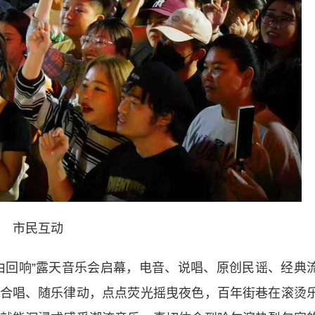
市民互动
自由回响”露天音乐会启幕，电音、说唱、原创民谣、经典
合唱、随乐律动，点点荧光摇曳夜色，百年街巷在滚烫