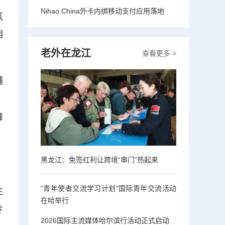
Nihao China外卡内绑移动支付应用落地
氛
相
老外在龙江
查看更多 >
辅
，
舞
黑龙江：免签红利让跨境“串门”热起来
“青年使者交流学习计划”国际青年交流活动
注
在哈举行
专
2026国际主流媒体哈尔滨行活动正式启动