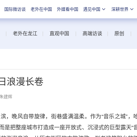
国际微访谈
老外在中国
外媒看中国
遇见中国
深耕世界
|
老外在龙江
|
直观中国
|
高端访谈
|
原创
|
日浪漫长卷
 朱建辉
滨，晚风自带旋律，街巷盛满温柔。作为“音乐之城”，
而是把整座城市打造成一座开放式、沉浸式的巨型露天“