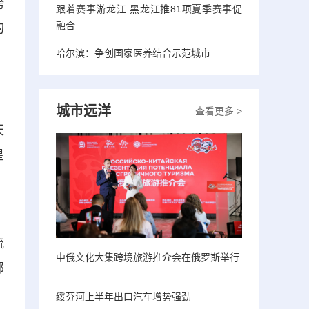
跨
跟着赛事游龙江 黑龙江推81项夏季赛事促
融合
的
哈尔滨：争创国家医养结合示范城市
城市远洋
查看更多 >
天
星
，
流
中俄文化大集跨境旅游推介会在俄罗斯举行
部
绥芬河上半年出口汽车增势强劲