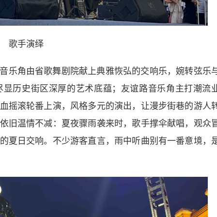
歌手演绎
音乐角由省歌舞剧院献上典雅恢弘的交响乐，婉转弦乐
尽显历史街区深厚的艺术底蕴；友谊路音乐角主打潮流
血摇滚轮番上演，风格多元的演出，让漫步街巷的游人
依旧温情不减：夏夜骤雨袭来时，歌手撑伞献唱，观众
的夏日交响。不少游客直言，雨中听曲别有一番意境，