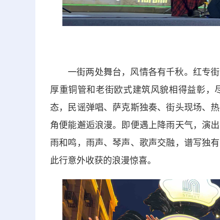
一街两处舞台，风情各有千秋。红专街
厚重铜管和老街欧式建筑风貌相得益彰，
态，民谣弹唱、萨克斯独奏、街头现场、热
角便能邂逅浪漫。即便遇上降雨天气，演出
雨和鸣，雨声、琴声、歌声交融，谱写独有
此行意外收获的浪漫惊喜。