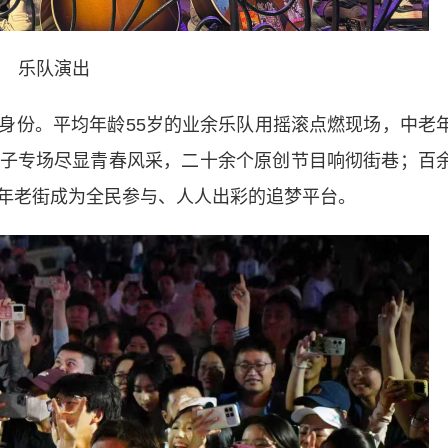
乐队演出
身份。平均年龄55岁的业余乐队用摇滚点燃现场，中老
子专场尽显青春风采，二十余个原创节目响彻街巷；百
年老街成为全民参与、人人出彩的追梦平台。