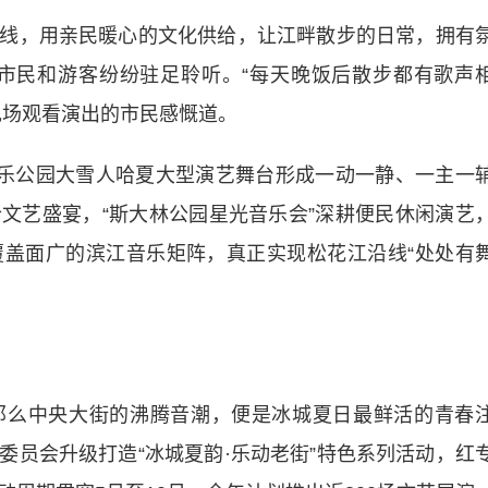
线，用亲民暖心的文化供给，让江畔散步的日常，拥有
市民和游客纷纷驻足聆听。“每天晚饭后散步都有歌声
现场观看演出的市民感慨道。
音乐公园大雪人哈夏大型演艺舞台形成一动一静、一主一
文艺盛宴，“斯大林公园星光音乐会”深耕便民休闲演艺
盖面广的滨江音乐矩阵，真正实现松花江沿线“处处有
那么中央大街的沸腾音潮，便是冰城夏日最鲜活的青春
委员会升级打造“冰城夏韵·乐动老街”特色系列活动，红