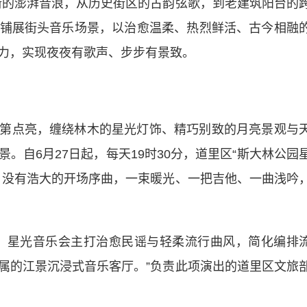
街的澎湃音浪，从历史街区的古韵弦歌，到老建筑阳台的
铺展街头音乐场景，以治愈温柔、热烈鲜活、古今相融
力，实现夜夜有歌声、步步有景致。
第点亮，缠绕林木的星光灯饰、精巧别致的月亮景观与
。自6月27日起，每天19时30分，道里区“斯大林公园
，没有浩大的开场序曲，一束暖光、一把吉他、一曲浅吟
，星光音乐会主打治愈民谣与轻柔流行曲风，简化编排
属的江景沉浸式音乐客厅。”负责此项演出的道里区文旅