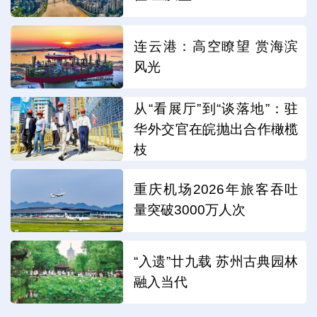
连云港：高空瞭望 赏海滨
风光
从“看展厅”到“谈落地”：驻
华外交官在皖抛出合作橄榄
枝
重庆机场2026年旅客吞吐
量突破3000万人次
“入遗”廿九载 苏州古典园林
融入当代