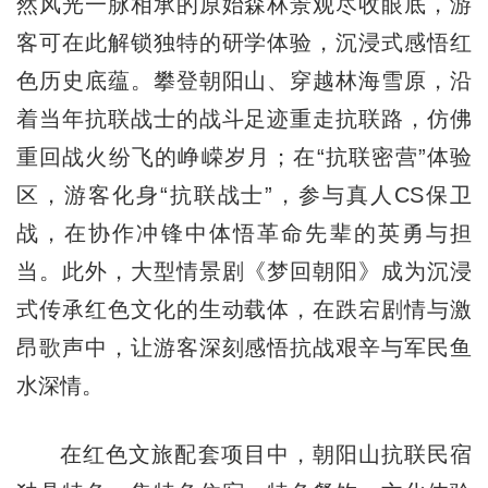
然风光一脉相承的原始森林景观尽收眼底，游
客可在此解锁独特的研学体验，沉浸式感悟红
色历史底蕴。攀登朝阳山、穿越林海雪原，沿
着当年抗联战士的战斗足迹重走抗联路，仿佛
重回战火纷飞的峥嵘岁月；在“抗联密营”体验
区，游客化身“抗联战士”，参与真人CS保卫
战，在协作冲锋中体悟革命先辈的英勇与担
当。此外，大型情景剧《梦回朝阳》成为沉浸
式传承红色文化的生动载体，在跌宕剧情与激
昂歌声中，让游客深刻感悟抗战艰辛与军民鱼
水深情。
在红色文旅配套项目中，朝阳山抗联民宿