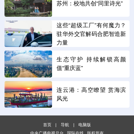
苏州：校地共创“同里诗光”
这些“超级工厂”有何魔力？
驻华外交官解码合肥智造新
力量
生态守护 持续解锁高颜
值“重庆蓝”
连云港：高空瞭望 赏海滨
风光
首页
|
导航
|
电脑版
中央广播电视总台
国际在线
版权所有