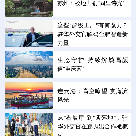
苏州：校地共创“同里诗光”
这些“超级工厂”有何魔力？
驻华外交官解码合肥智造新
力量
生态守护 持续解锁高颜
值“重庆蓝”
连云港：高空瞭望 赏海滨
风光
从“看展厅”到“谈落地”：驻
华外交官在皖抛出合作橄榄
枝