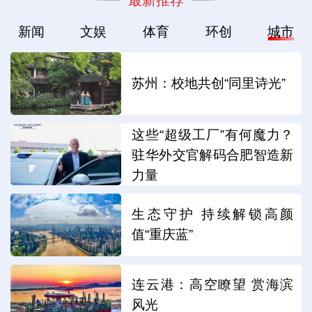
新闻
文娱
体育
环创
城市
苏州：校地共创“同里诗光”
这些“超级工厂”有何魔力？
驻华外交官解码合肥智造新
力量
生态守护 持续解锁高颜
值“重庆蓝”
连云港：高空瞭望 赏海滨
风光