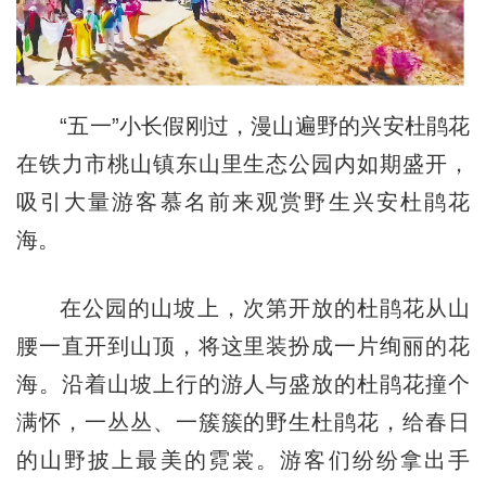
“五一”小长假刚过，漫山遍野的兴安杜鹃花
在铁力市桃山镇东山里生态公园内如期盛开，
吸引大量游客慕名前来观赏野生兴安杜鹃花
海。
在公园的山坡上，次第开放的杜鹃花从山
腰一直开到山顶，将这里装扮成一片绚丽的花
海。沿着山坡上行的游人与盛放的杜鹃花撞个
满怀，一丛丛、一簇簇的野生杜鹃花，给春日
的山野披上最美的霓裳。游客们纷纷拿出手