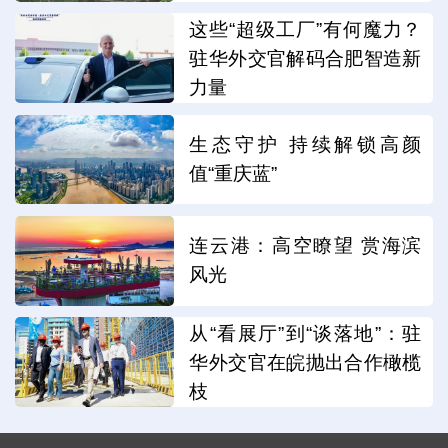
这些“超级工厂”有何魔力？
驻华外交官解码合肥智造新
力量
生态守护 持续解锁高颜
值“重庆蓝”
连云港：高空瞭望 赏海滨
风光
从“看展厅”到“谈落地”：驻
华外交官在皖抛出合作橄榄
枝