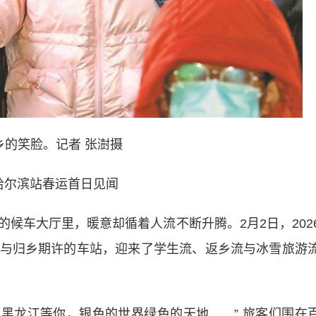
乡的笑脸。记者 张澍摄
哈尔滨站春运首日见闻
候车大厅里，暖意却循着人流不断升腾。2月2日，202
与归乡期许的车站，迎来了学生流、返乡流与冰雪旅游
在黑龙江等你，银色的世界绿色的天地……” 旅客们围在