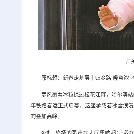
归
原标题：新春走基层｜归乡路 暖意浓 
寒风裹着冰粒掠过松花江畔，哈尔滨站的
年铁路春运正式启幕，这座承载着冰雪浪漫
的叠加高峰。
9时，悠扬的歌声在大厅里响起：“我