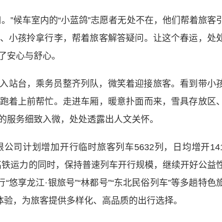
。”候车室内的“小蓝鸽”志愿者无处不在，他们帮着旅客
、小孩拎拿行李，帮着旅客解答疑问。让这个春运，处
了安心与舒心。
入站台，乘务员整齐列队，微笑着迎接旅客。看到带小
跑着上前帮忙。走进车厢，暖意扑面而来，雪具存放区
的服务细致入微，处处透露出人文关怀。
公司计划增加开行临时旅客列车5632列，日均增开14
障高铁运力的同时，保持普速列车开行规模，继续开好公益
“悠享龙江·银旅号”“林都号”“东北民俗列车”等多趟特色
式体验，为旅客提供多样化、高品质的出行选择。