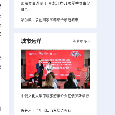
跟着赛事游龙江 黑龙江推81项夏季赛事促
是
融合
业
哈尔滨：争创国家医养结合示范城市
农
农
城市远洋
查看更多 >
仪
议
、
中俄文化大集跨境旅游推介会在俄罗斯举行
，
引
绥芬河上半年出口汽车增势强劲