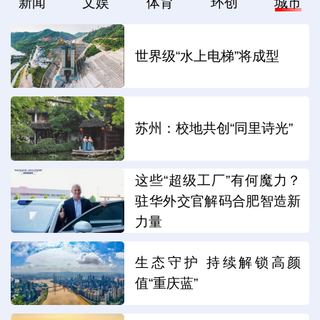
新闻
文娱
体育
环创
城市
世界级“水上电梯”将成型
苏州：校地共创“同里诗光”
这些“超级工厂”有何魔力？
驻华外交官解码合肥智造新
力量
生态守护 持续解锁高颜
值“重庆蓝”