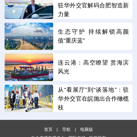
驻华外交官解码合肥智造新
力量
生态守护 持续解锁高颜
值“重庆蓝”
连云港：高空瞭望 赏海滨
风光
从“看展厅”到“谈落地”：驻
华外交官在皖抛出合作橄榄
枝
首页
|
导航
|
电脑版