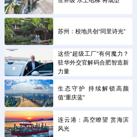
世界级“水上电梯”将成型
苏州：校地共创“同里诗光”
这些“超级工厂”有何魔力？
驻华外交官解码合肥智造新
力量
生态守护 持续解锁高颜
值“重庆蓝”
连云港：高空瞭望 赏海滨
风光