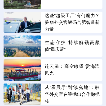
这些“超级工厂”有何魔力？
驻华外交官解码合肥智造新
力量
生态守护 持续解锁高颜
值“重庆蓝”
连云港：高空瞭望 赏海滨
风光
从“看展厅”到“谈落地”：驻
华外交官在皖抛出合作橄榄
枝