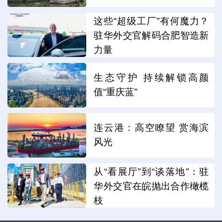
这些“超级工厂”有何魔力？
驻华外交官解码合肥智造新
力量
生态守护 持续解锁高颜
值“重庆蓝”
连云港：高空瞭望 赏海滨
风光
从“看展厅”到“谈落地”：驻
华外交官在皖抛出合作橄榄
枝