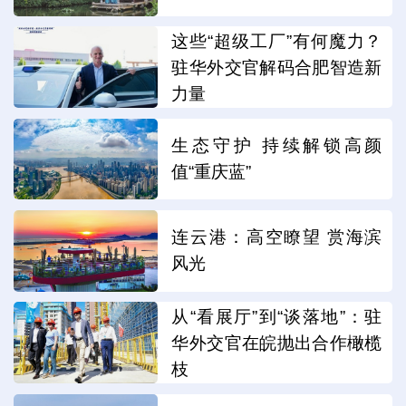
这些“超级工厂”有何魔力？
驻华外交官解码合肥智造新
力量
生态守护 持续解锁高颜
值“重庆蓝”
连云港：高空瞭望 赏海滨
风光
从“看展厅”到“谈落地”：驻
华外交官在皖抛出合作橄榄
枝