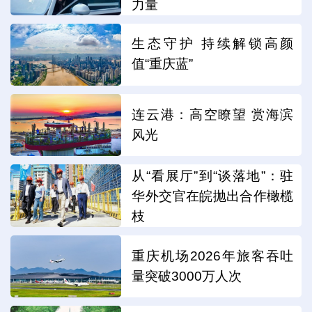
力量
生态守护 持续解锁高颜
值“重庆蓝”
连云港：高空瞭望 赏海滨
风光
从“看展厅”到“谈落地”：驻
华外交官在皖抛出合作橄榄
枝
重庆机场2026年旅客吞吐
量突破3000万人次