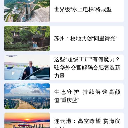
世界级“水上电梯”将成型
苏州：校地共创“同里诗光”
这些“超级工厂”有何魔力？
驻华外交官解码合肥智造新
力量
生态守护 持续解锁高颜
值“重庆蓝”
连云港：高空瞭望 赏海滨