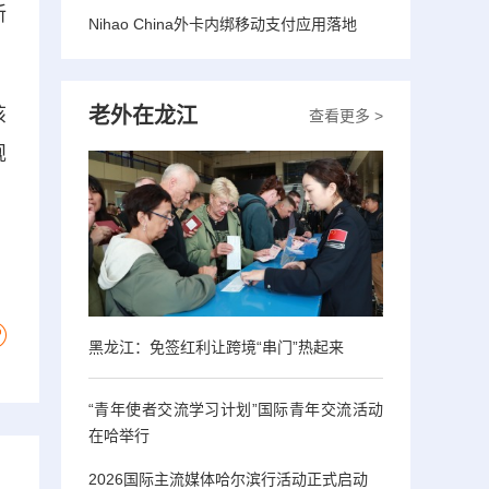
新
Nihao China外卡内绑移动支付应用落地
该
老外在龙江
查看更多 >
规
黑龙江：免签红利让跨境“串门”热起来
“青年使者交流学习计划”国际青年交流活动
在哈举行
2026国际主流媒体哈尔滨行活动正式启动