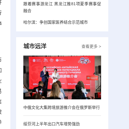
好
跟着赛事游龙江 黑龙江推81项夏季赛事促
融合
行
哈尔滨：争创国家医养结合示范城市
4
，
城市远洋
查看更多 >
币
如
业
易
信
中俄文化大集跨境旅游推介会在俄罗斯举行
被
参
绥芬河上半年出口汽车增势强劲