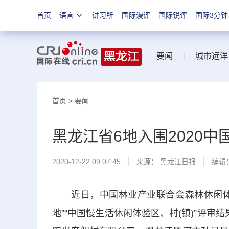
首页
语言
讲习所
国际漫评
国际锐评
国际3分钟
要闻
|
城市远洋
首页
>
要闻
黑龙江省6地入围2020
2020-12-22 09:07:45
来源：
黑龙江日报
编辑
近日，中国林业产业联合会森林休闲体验分
地”“中国慢生活休闲体验区、村(镇)”评