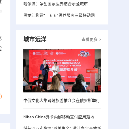
责
哈尔滨：争创国家医养结合示范城市
中
黑龙江构建“十五五”医养服务三级联动网
范
城市远洋
查看更多 >
能
中俄文化大集跨境旅游推介会在俄罗斯举行
Nihao China外卡内绑移动支付应用落地
绥芬河互市贸易“落地生金” 激活向北开放新