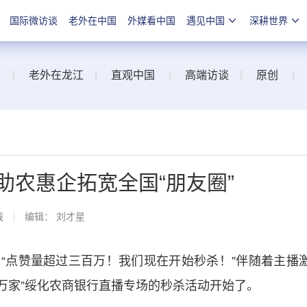
国际微访谈
老外在中国
外媒看中国
遇见中国
深耕世界
|
老外在龙江
|
直观中国
|
高端访谈
|
原创
|
助农惠企拓宽全国“朋友圈”
线
编辑： 刘才星
点赞量超过三百万！我们现在开始秒杀！”伴随着主播
进万家”绥化农商银行直播专场的秒杀活动开始了。