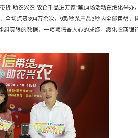
货 助农兴农 农企千品进万家”第14场活动在绥化举办
人，全场点赞394万余次，9款秒杀产品3秒内全部售罄，
组组亮眼的数据，一项项振奋人心的成绩，绥化农商银