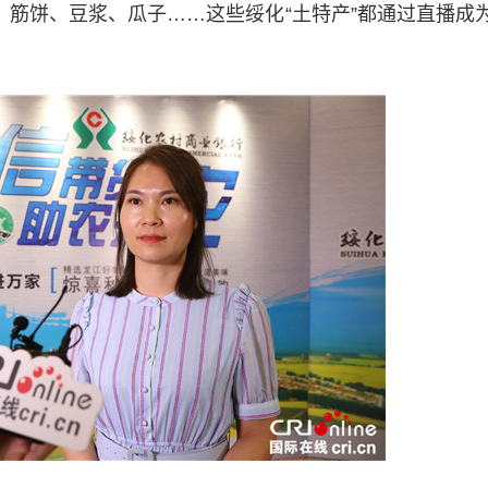
、筋饼、豆浆、瓜子……这些绥化“土特产”都通过直播成