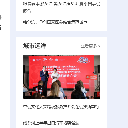
跟着赛事游龙江 黑龙江推81项夏季赛事促
。
融合
抖
哈尔滨：争创国家医养结合示范城市
行
城市远洋
查看更多 >
中俄文化大集跨境旅游推介会在俄罗斯举行
绥芬河上半年出口汽车增势强劲