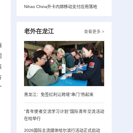
Nihao China外卡内绑移动支付应用落地
老外在龙江
查看更多 >
消
同
该
方
扩
黑龙江：免签红利让跨境“串门”热起来
“青年使者交流学习计划”国际青年交流活动
在哈举行
2026国际主流媒体哈尔滨行活动正式启动